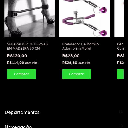
SEPARADOR DE PERNAS
Prendedor De Mamilo
Gramp
EM MADEIRA 50 CM
Adorno Em Metal
Corren
Mamil
R$120,00
R$28,00
R$3
R$114,00
R$26,60
R$28
com
Pix
com
Pix
Departamentos
Navegação